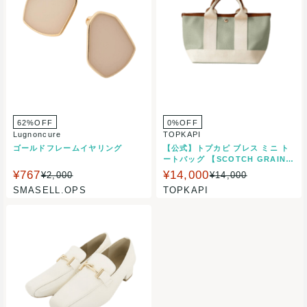
62%OFF
0%OFF
Lugnoncure
TOPKAPI
ゴールドフレームイヤリング
【公式】トプカピ ブレス ミニ ト
ートバッグ 【SCOTCH GRAIN
スコッチグレイン ネオレザー】
¥767
¥14,000
¥2,000
¥14,000
トート バッグ レディース 小さめ
SMASELL.OPS
TOPKAPI
Breath TOPKAPI 日本製 軽量 ギ
フト プレゼント 誕生日 お祝い 雨
レイン