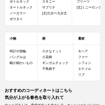
ボトルネック
スキニー
プリーツ
タートルネック
サブリナ
[丈]ミニ〜ロング
ノーカラー
[丈]七分〜九分丈
ボウタイ
小物
柄
素材
時計や指輪、
小さなドット
モヘア
バングルは
小花柄
ファー
幅が細かいもの
ギンガムチェック
シフォン
千鳥格子
エナメル
リブ
おすすめのコーディネートはこちら
気分が上がる春色を取り入れて