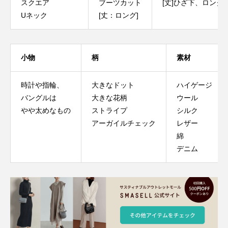
スクエア
ブーツカット
[丈]ひざ下、ロング
Uネック
[丈：ロング]
小物
柄
素材
時計や指輪、
⼤きなドット
ハイゲージ
バングルは
⼤きな花柄
ウール
やや太めなもの
ストライプ
シルク
アーガイルチェック
レザー
綿
デニム