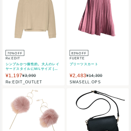
70%OFF
83%OFF
Re:EDIT
FUERTE
シンプルかつ個性的。大人のレイ
プリーツスカート
ヤードスタイルにM/Lサイズ [お
家で洗える]アシンメトリーレイヤ
¥1,197
¥2,483
¥3,990
¥14,300
ードセットトップス/タンクトップ
Re:EDIT_OUTLET
SMASELL.OPS
長袖 コットンブレンド