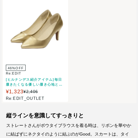
46%OFF
Re:EDIT
[ヒルナンデス紹介アイテム]毎日
履きたくなる優しい履き心地と美
脚メイク力 XS-4Lサイズ 2層クッ
¥1,323
¥2,406
ションソールポインテッドトゥパ
Re:EDIT_OUTLET
ンプス 歩きやすい 痛くなりにく
い 通勤 入学式 卒業式 結婚式
縦ラインを意識してすっきりと
ストレートさんがボウタイブラウスを着る時は、リボンを華やか
に結ばずにネクタイのように結ぶのがGood。スカートは、タイ