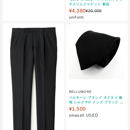
チスリムジャケット 新品
¥4,380
¥20,000
uniform
BELLUMORE
ベルモーレ ブランド ネクタイ 無
地 シルク PO メンズ ブラック B
ELLUMORE 【中古】
¥1,500
smasell.USED