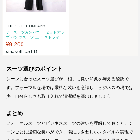
THE SUIT COMPANY
ザ・スーツカンパニー セットアッ
プ パンツスーツ 上下 ストライプ
ストレッチ 黒 レディース 40サイ
¥9,200
ズ ブラック THE SUIT COMPAN
smasell.USED
Y 【中古】
スーツ選びのポイント
シーンに合ったスーツ選びが、相手に良い印象を与える秘訣で
す。フォーマルな場では厳格な装いを意識し、ビジネスの場では
少し自分らしさも取り入れて清潔感を演出しましょう。
まとめ
フォーマルスーツとビジネススーツの違いを理解しておくと、シ
ーンごとに適切な装いができ、場にふさわしいスタイルを実現で