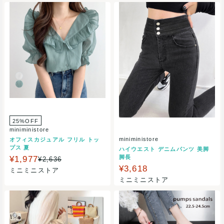
25%OFF
miniministore
miniministore
オフィスカジュアル フリル トッ
プス 夏
ハイウエスト デニムパンツ 美脚
脚長
¥1,977
¥2,636
¥3,618
ミニミニストア
ミニミニストア