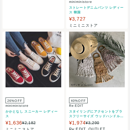
miniministore
ストレートデニムパンツ レディー
ス 韓国
¥3,727
ミニミニストア
26%OFF
40%OFF
miniministore
Re:EDIT
かかとなし スニーカー レディー
スタイリングにアクセントをプラ
ス
スフリーサイズ ウッドハンドルマ
クラメバッグ/バッグ ハンドバッ
¥1,636
¥1,974
¥2,182
¥3,290
グ マクラメ編み フリンジ ナチュ
ミニミニストア
Re:EDIT_OUTLET