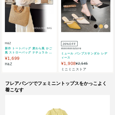
H&Z
26%OFF
新作 トートバッグ 麦わら風 かご
miniministore
風 ストローバッグ ナチュラル か
ミュール パンプスサンダル レデ
わいい 大容量 軽い 夏バッグ
¥1,699
ィース
¥1,908
¥2,545
H&Z
ミニミニストア
フレアパンツでフェミニントップスをかっこよく
着こなす