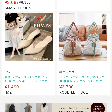
¥3,087
¥6,300
SMASELL.OPS
H&Z
神戸レタス
新作 レディース パンプス ミュー
バッグ レディース クリアバッグ
ル 靴 チャンキーヒール イエロー
夏 巾着セット コンビバッグ クリ
ポインテッドトゥ ブルー レッド
ア B1355
¥1,490
¥2,700
H&Z
KOBE LETTUCE