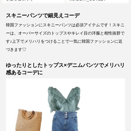
ラル リゾート [スザンヌさん着用]
スキニーパンツで細見えコーデ
韓国ファッションにスキニーパンツは必須アイテムです！スキニ
ーは、オーバーサイズのトップスやキレイ目の洋服と相性抜群で
す♪上下でメリハリをつけることで一気に韓国ファッションに近
づきます♡
ゆったりとしたトップス×デニムパンツでメリハリ
感あるコーデに