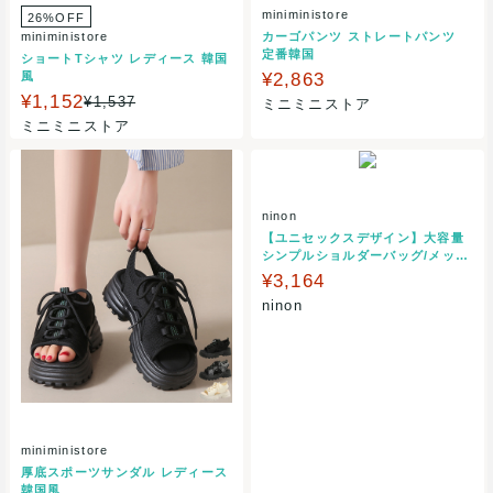
miniministore
26%OFF
miniministore
カーゴパンツ ストレートパンツ
定番韓国
ショートTシャツ レディース 韓国
風
¥2,863
¥1,152
¥1,537
ミニミニストア
ミニミニストア
ninon
【ユニセックスデザイン】大容量
シンプルショルダーバッグ/メッセ
ンジャーバッグ
¥3,164
ninon
miniministore
厚底スポーツサンダル レディース
韓国風