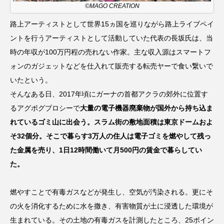
©MAGO CREATION
路上アーティストとして世界15ヵ国を巡りながら路上ライブペイ
ントを行うアーティストとして活動していた代表の長坂氏は、当
時の年収が100万円程の売れない作家。主な収入源はスマートフ
ォンのガジェットなどを仕入れて販売する転売ヤーで食い繋いで
いたという。
そんなある日、2017年頃にガーナの首都アクラの郊外に位置す
るアグボグブロシーで
大量の電子機器廃棄物が国外から持ち込ま
れているゴミ山に出会う。スラム街の敷地面積は東京ドームおよ
そ32個分。そこで暮らす3万人の住人は電子ゴミを燃やして残っ
た金属を売り、1日12時間働いて月500円の賃金で暮らしてい
た。
燃やすことで有毒ガスなどが発生し、空気が汚染される。更にそ
の火を消化するために水を撒き、有害物質が土に浸透した環境が
生まれている。その土地の有毒ガスを計測したところ、25ポイン