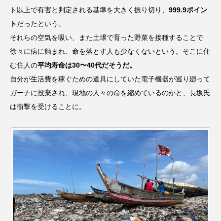
ト以上で有害と判定される基準を大きく振り切り、
999.9ポイン
ト
だったという。
それらの空気を吸い、また土壌で育った野菜を接種することで
徐々に病に蝕まれ、命を落とす人も少なくないという。そこに住
む住人の
平均寿命は30〜40代だそうだ。
自分が生活費を稼ぐための道具にしていた電子機器が巡り廻って
ガーナに投棄され、現地の人々の命を縮めているのかと、長坂氏
は衝撃を受けることに。