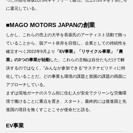
った作品も長坂氏の同ギャラリーで販売。売上の10％を子供たち
に還元している。
■MAGO MOT
O
RS JAPANの創業
しかし、これらの売上の大半を長坂氏のアーティスト活動で賄っ
ていることから、脱アート依存を目指し、企業としての持続性を
確立すべく2022年9月より
「EV事業」「リサイクル事業」「農
業」の3つの事業が始動
した。これらの主軸は自分たちだけで解
決するのではなく、”みんなが参加できる”サステナビリティに特
化していることだ。どの事業も環境の課題と貧困の課題の両面に
アプローチしている。
まずは現地ガーナのスラム街に住む人が安全でクリーンな労働環
境で働けることに重点を置き、スタート。最終的には後進国と先
進国の境目を無くすことこそが使命だと語る。
EV事業