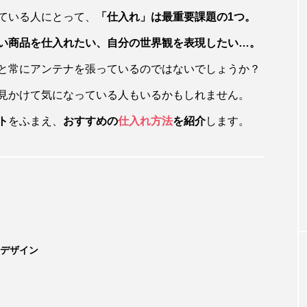
ている人にとって、
「仕入れ」は最重要課題の1つ。
い商品を仕入れたい、自分の世界観を表現したい…。
と常にアンテナを張っているのではないでしょうか？
見かけて気になっている人もいるかもしれません。
ト
をふまえ、
おすすめの
仕入れ方法
を紹介
します。
IZ
SMASELL BIZ
】ブランド転売の真贋鑑定ガイ
​メルカリに古物商許可は必
見分ける5つの方法と、信頼を
O診断チャートで判定【2
・販売術
デザイン