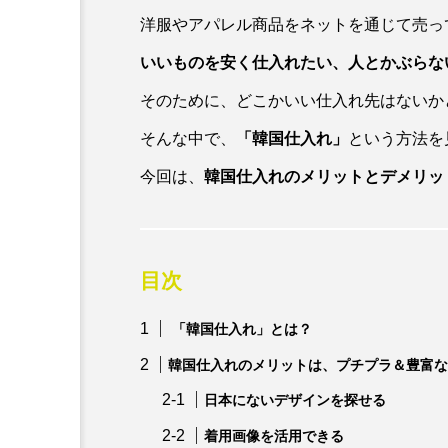
洋服やアパレル商品をネットを通じて売っ
いいものを安く仕入れたい、人とかぶらな
そのために、どこかいい仕入れ先はないか
そんな中で、
「
韓国仕入れ
」
という方法を
今回は、
韓国仕入れのメリットとデメリッ
スマセル／お知らせ
SMASELL B
スマセルはなぜ安いの？
【プロ直伝
ド｜偽物を
目次
築く仕入れ
「韓国仕入れ」とは？
韓国仕入れのメリットは、プチプラ＆豊富な
日本にないデザインを探せる
着用画像を活用できる