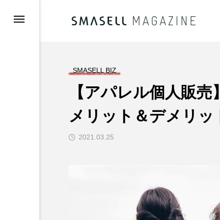
／お知らせ
SMASELL BIZ
【アパレル個人販売
メリット＆デメリッ
ュー／企画
2021.03.25
登録(無料)
録希望の方へ