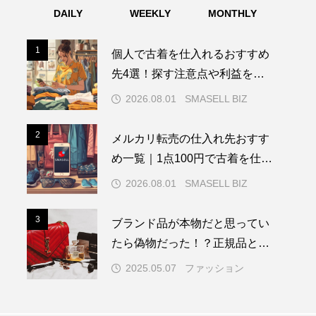
DAILY
WEEKLY
MONTHLY
1
1
個人で古着を仕入れるおすすめ
先4選！探す注意点や利益を出
すポイントも解説
2026.08.01
SMASELL BIZ
2
2
メルカリ転売の仕入れ先おすす
め一覧｜1点100円で古着を仕入
れる方法も解説
2026.08.01
SMASELL BIZ
3
3
ブランド品が本物だと思ってい
たら偽物だった！？正規品と並
行輸入品を知ろう！
2025.05.07
ファッション