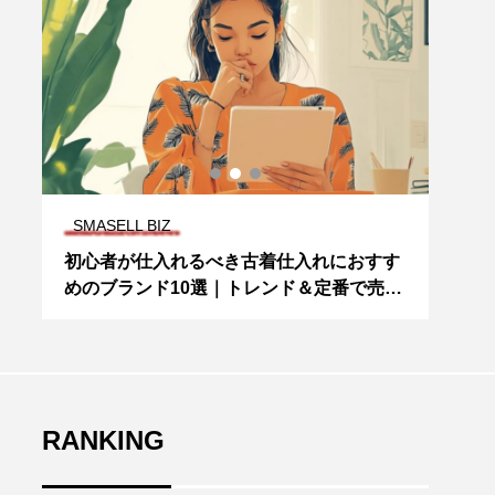
SMASELL BIZ
ファ
プ
初心者が仕入れるべき古着仕入れにおすす
【店
最
めのブランド10選｜トレンド＆定番で売れ
スス
筋をつかむ方法
お得
RANKING