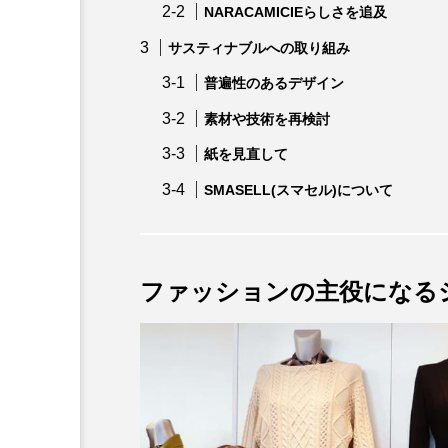
NARACAMICIEらしさを追及
サスティナブルへの取り組み
普遍性のあるデザイン
素材や技術を再検討
紙を見直して
SMASELL(スマセル)について
ファッション
【店舗と通販どっちがいい
スストア徹底活用ガイド｜
お得に探そう
ファッションの主役になる