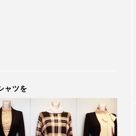
SMASELL BIZ
？】オフプライ
初心者でも安心！古着販売におすすめの
人気アパレルを
ラットフォーム6選｜副業・差別化にも
適
シャツを