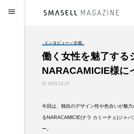
／お知らせ
インタビュー／企画
働く女性を魅了する
NARACAMICIE
ュー／企画
2021.12.27
登録(無料)
今回は、独自のデザイン性や色合いが魅力
録希望の方へ
るNARACAMICIE(ナラ カミーチェ)ジャ
ー。