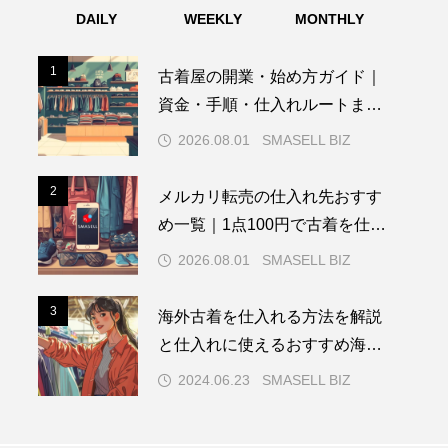
DAILY
WEEKLY
MONTHLY
1
1
古着屋の開業・始め方ガイド｜
資金・手順・仕入れルートまで
実データで解説
2026.08.01
SMASELL BIZ
2
2
メルカリ転売の仕入れ先おすす
め一覧｜1点100円で古着を仕入
れる方法も解説
2026.08.01
SMASELL BIZ
3
3
海外古着を仕入れる方法を解説
と仕入れに使えるおすすめ海外
サイト4選
2024.06.23
SMASELL BIZ