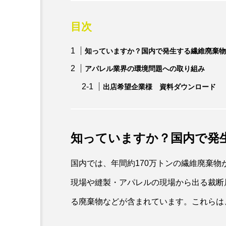
目次
知っていますか？国内で発生する繊維廃棄物
アパレル業界の環境問題への取り組み
出店希望企業様 資料ダウンロード
SMASELL BIZ
【プロ直伝】ブランド転売
ド｜偽物を見分ける5つの
知っていますか？国内で発
築く仕入れ・販売術
国内では、年間約170万トンの繊維廃棄
現場や縫製・アパレルの現場から出る裁断
る廃棄物などが含まれています。これらは