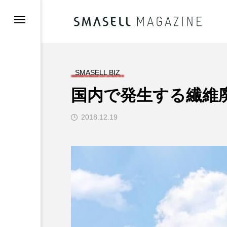
／お知らせ
SMASELL BIZ
国内で発生する繊維
2018.12.19
ュー／企画
登録(無料)
録希望の方へ