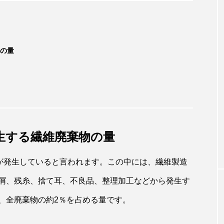
の量
SMASELL BIZ
の真贋鑑定ガイ
【利益は出る？】1着134円の古着仕入
方法と、信頼を
スマセルの「まとめ売り」42点の中身を
生する繊維廃棄物の量
直レビュー #スマセル買ってみた
物が発生していると言われます。この中には、繊維製造
屑、残糸、捨て耳、不良品、整理加工などから発生す
、全廃棄物の約2％を占める量です。