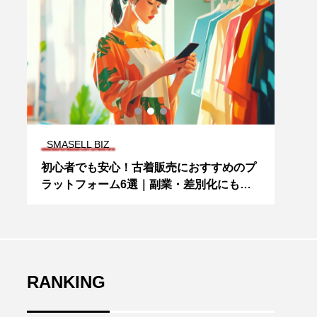
SMASELL BIZ
SMA
れ！
初心者でも安心！古着販売におすすめのプ
【プ
正
ラットフォーム6選｜副業・差別化にも最
ド｜
適
築く
RANKING