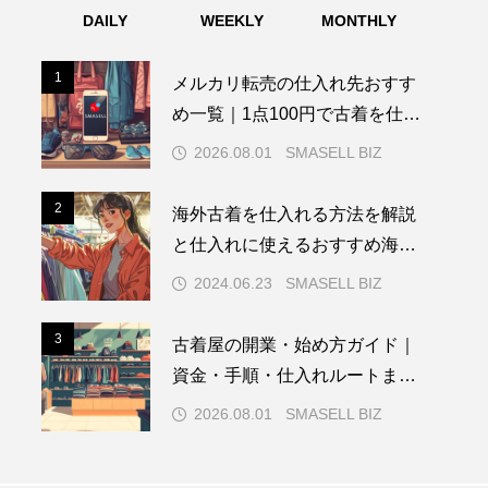
DAILY
WEEKLY
MONTHLY
1
1
メルカリ転売の仕入れ先おすす
め一覧｜1点100円で古着を仕入
れる方法も解説
2026.08.01
SMASELL BIZ
2
2
海外古着を仕入れる方法を解説
と仕入れに使えるおすすめ海外
サイト4選
2024.06.23
SMASELL BIZ
3
3
古着屋の開業・始め方ガイド｜
資金・手順・仕入れルートまで
実データで解説
2026.08.01
SMASELL BIZ