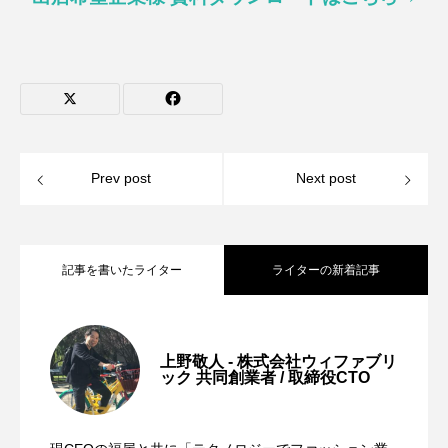
Prev post
Next post
記事を書いたライター
ライターの新着記事
古着屋の開業・始め方ガイド｜資金・手
2026.08.01
上野敬人 - 株式会社ウィファブリ
ック 共同創業者 / 取締役CTO
「古着屋は儲からない」は真実か？市場
2026.08.01
順・仕入れルートまで実データで解説