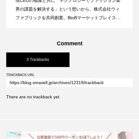
現CEOの福屋と共に「テクノロジーでファッション業
個人で古着を仕入れるおすすめ先4選！探
2026.08.01
データと成功事例で解き明かす、古着ビ
界の課題を解決する」という想いから、株式会社ウィ
ファブリックを共同創業。BtoBマーケットプレイス
「SMASELL」をCTOとして自ら設計・開発しました。
す注意点や利益を出すポイントも解説
ジネスの光と闇
その経験から、本メディアではスモールビジネスの業
Comment
務改善やDX化について発信。システムから管理業務、
店舗運営まで、ビジネス全体の最適化を得意としてい
0 Trackbacks
ます。
TRACKBACK URL
There are no trackback yet.