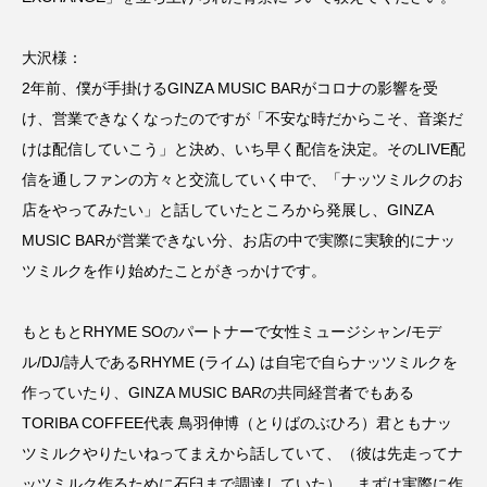
大沢様：
2年前、僕が手掛けるGINZA MUSIC BARがコロナの影響を受
け、営業できなくなったのですが「不安な時だからこそ、音楽だ
けは配信していこう」と決め、いち早く配信を決定。そのLIVE配
信を通しファンの方々と交流していく中で、「ナッツミルクのお
店をやってみたい」と話していたところから発展し、GINZA
MUSIC BARが営業できない分、お店の中で実際に実験的にナッ
ツミルクを作り始めたことがきっかけです。
もともとRHYME SOのパートナーで女性ミュージシャン/モデ
ル/DJ/詩人であるRHYME (ライム) は自宅で自らナッツミルクを
作っていたり、GINZA MUSIC BARの共同経営者でもある
TORIBA COFFEE代表 鳥羽伸博（とりばのぶひろ）君ともナッ
ツミルクやりたいねってまえから話していて、（彼は先走ってナ
ッツミルク作るために石臼まで調達していた）、まずは実際に作